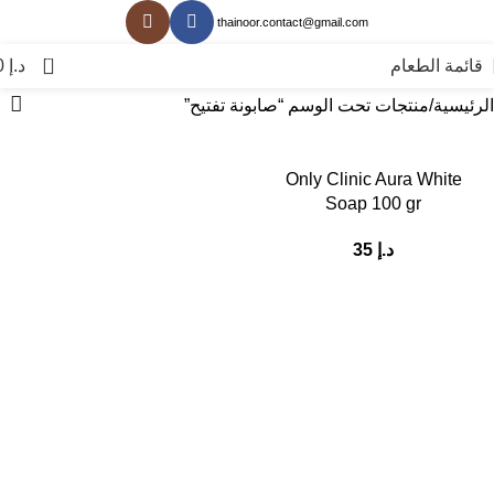
thainoor.contact@gmail.com
0
قائمة الطعام
د.إ
0
الرئيسية
منتجات تحت الوسم “صابونة تفتيح”
Only Clinic Aura White
Soap 100 gr
د.إ
35