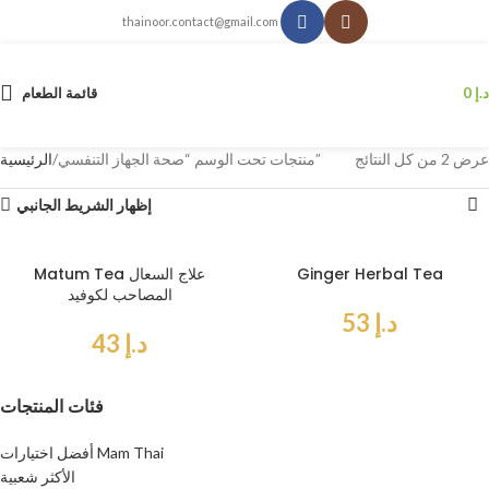
thainoor.contact@gmail.com
د.إ
0
قائمة الطعام
عرض ⁦2⁩ من كل النتائج
منتجات تحت الوسم “صحة الجهاز التنفسي”
الرئيسية
إظهار الشريط الجانبي
Ginger Herbal Tea
Matum Tea علاج السعال
المصاحب لكوفيد
د.إ
53
د.إ
43
فئات المنتجات
أفضل اختيارات Mam Thai
الأكثر شعبية