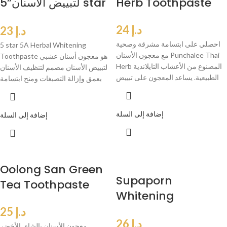
Herb Toothpaste
لتبييض الأسنان”5 star
5A”
د.إ
24
د.إ
23
احصلي على ابتسامة مشرقة وصحية
5 star 5A Herbal Whitening
مع معجون الأسنان Punchalee Thai
Toothpaste هو معجون أسنان عشبي
Herb المصنوع من الأعشاب التايلاندية
لتبييض الأسنان مصمم لتنظيف الأسنان
الطبيعية. يساعد المعجون على تبييض
بعمق وإزالة التصبغات ومنح ابتسامة
إضافة إلى السلة
إضافة إلى السلة
Oolong San Green
Supaporn
Tea Toothpaste
Whitening
Toothpaste
د.إ
25
د.إ
26
معجون الأسنان بالشاي الأخضر