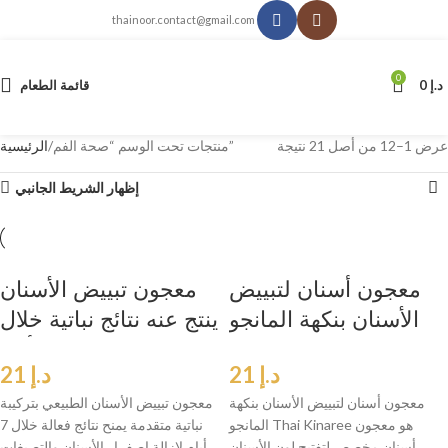
thainoor.contact@gmail.com
0
د.إ
0
قائمة الطعام
عرض 1–12 من أصل 21 نتيجة
منتجات تحت الوسم “صحة الفم”
الرئيسية
إظهار الشريط الجانبي
معجون أسنان لتبييض
معجون تبييض الأسنان
الأسنان بنكهة المانجو
ينتج عنه نتائج نباتية خلال
Thai Kinaree
7 أيام
د.إ
21
د.إ
21
معجون أسنان لتبييض الأسنان بنكهة
معجون تبييض الأسنان الطبيعي بتركيبة
المانجو Thai Kinaree هو معجون
نباتية متقدمة يمنح نتائج فعالة خلال 7
أسنان مخصص لتفتيح لون الأسنان
أيام لإزالة اصفرار الأسنان والتصبغات