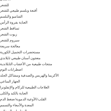
للشعر
أقنعة وبلسم طبيعي للشعر
الشامبو والبلسم
العناية بفروة الرأس
تساقط الشعر
زيوت الشعر
سيروم للشعر
معالجة سريعة
مستحضرات التجميل الكورية
معجون أسنان طبيعي تايلاندي
منتجات طبيعية من الأعشاب التايلاندية
اضطرابات النوم
الأكزيما والهربس والصدفية ومشاكل الجلد
الجهاز المناعي
العلاجات الطبيعية للزكام والإنفلونزا
العناية بالكبد والكلى
القلب/الأوعية الدموية/ضغط الدم
المعدة والأمعاء والتسمم
المفاصل والعضلات