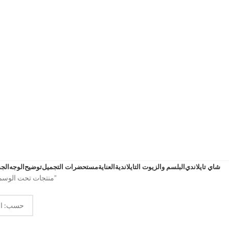
شاي تايلاندي
البلسم والزيوت التايلاندية
العناية
مستحضرات التجميل
توضيح
الوجه
الج
منتجات تحت الوسم “كثافة الشعر”