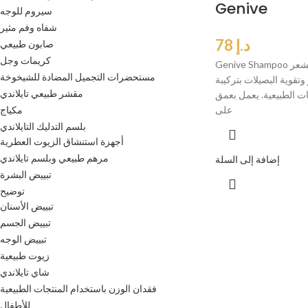
Genive
سيروم للوجه
شفاه وفم مثير
د.إ
78
صابون طبيعي
كريمات وجل
Genive Shampoo شامبو مضاد لتساقط الشعر
مستحضرات التجميل المضادة للشيخوخة
تقوية البصيلات بتركيبة
مقشر طبيعي تايلاندي
ت الطبيعية. يعمل بعمق
على
مكياج
بلسم التدليك التايلاندي
أجهزة استنشاق الزيوت العطرية
مرهم طبيعي وبلسم تايلاندي
إضافة إلى السلة
تبييض البشرة
توضيح
تبييض الأسنان
تبييض الجسم
تبييض الوجه
زيوت طبيعية
شاي تايلاندي
فقدان الوزن باستخدام المنتجات الطبيعية
للأطفال