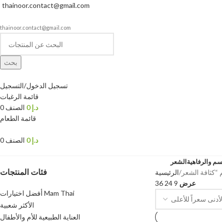
thainoor.contact@gmail.com
thainoor.contact@gmail.com
بحث
تسجيل الدخول/التسجيل
قائمة الرغبات
د.إ
0
الصنف
0
قائمة الطعام
د.إ
0
الصنف
0
سم والرفاهية
الشعر
فئات المنتجات
الرئيسية
عرض
9
24
36
أفضل اختيارات Mam Thai
الأكثر شعبية
العناية الطبيعية للأم والأطفال