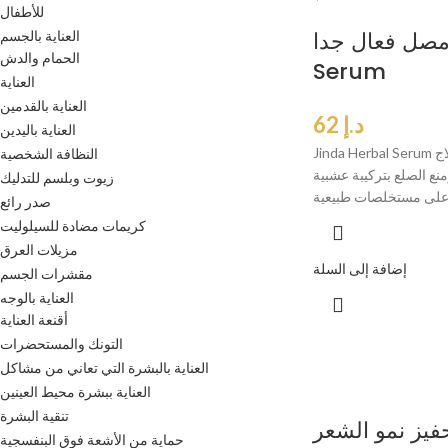
للأطفال
صل فعال جدا Jinda Herbal
العناية بالجسم
الحمام والدش
Serum
العناية
العناية بالقدمين
د.إ
62
العناية باليدين
Jinda Herbal Serum سيروم تساقط الشعر علاج
النظافة الشخصية
نع الصلع بتركيبة عشبية
زيوت وبلسم للتدليك
على مستخلصات طبيعية
صدر رائع
كريمات مضادة للسيلوليت
مزيلات العرق
إضافة إلى السلة
مقشرات الجسم
العناية بالوجه
أقنعة العناية
التونك والمستحضرات
العناية بالبشرة التي تعاني من مشاكل
العناية ببشرة محيط العينين
تنقية البشرة
فيز نمو الشعر
حماية من الأشعة فوق البنفسجية