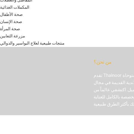
المكملات الغذائية
صحة الأطفال
صحة الإنسان
صحة المرأة
مزرعة الثعابين
منتجات طبيعية لعلاج البواسير والدوالي
من نحن؟
تقدم Thainoor منتجات تجميل أصلية مستوحاة
اندية القديمة في مجال
ل. اكتشفي عالماً من
خصصة بالكامل للعناية