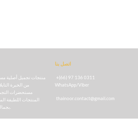
اتصل بنا
+(66) 97 136 0311
Viber
/
WhatsApp
من الخبرة التايل
مستحضرات التجمي
thainoor.contact@gmail.com
المنتجات اللطيفة الم
بجمالك بأكثر الطرق طبيعية.