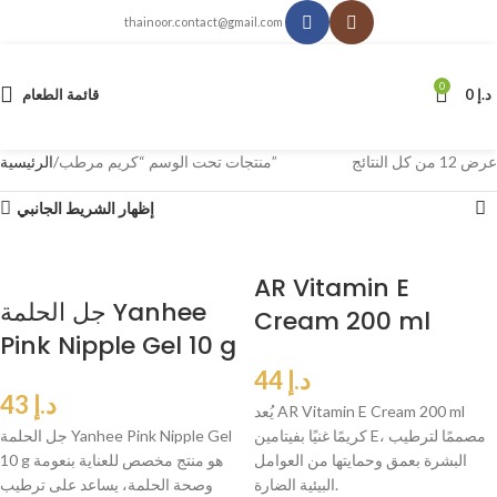
thainoor.contact@gmail.com
0
د.إ
0
قائمة الطعام
عرض ⁦12⁩ من كل النتائج
منتجات تحت الوسم “كريم مرطب”
الرئيسية
إظهار الشريط الجانبي
AR Vitamin E
جل الحلمة Yanhee
Cream 200 ml
Pink Nipple Gel 10 g
د.إ
44
د.إ
43
يُعد AR Vitamin E Cream 200 ml
كريمًا غنيًا بفيتامين E، مصممًا لترطيب
جل الحلمة Yanhee Pink Nipple Gel
البشرة بعمق وحمايتها من العوامل
10 g هو منتج مخصص للعناية بنعومة
البيئية الضارة.
وصحة الحلمة، يساعد على ترطيب