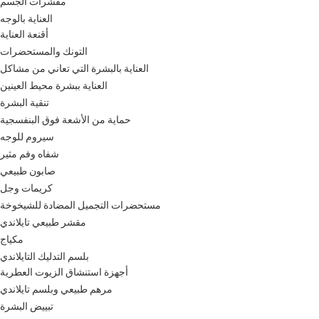
مقشرات الجسم
العناية بالوجه
أقنعة العناية
التونك والمستحضرات
العناية بالبشرة التي تعاني من مشاكل
العناية ببشرة محيط العينين
تنقية البشرة
حماية من الأشعة فوق البنفسجية
سيروم للوجه
شفاه وفم مثير
صابون طبيعي
كريمات وجل
مستحضرات التجميل المضادة للشيخوخة
مقشر طبيعي تايلاندي
مكياج
بلسم التدليك التايلاندي
أجهزة استنشاق الزيوت العطرية
مرهم طبيعي وبلسم تايلاندي
تبييض البشرة