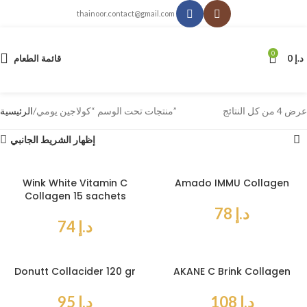
thainoor.contact@gmail.com
0
د.إ
0
قائمة الطعام
عرض ⁦4⁩ من كل النتائج
منتجات تحت الوسم “كولاجين يومي”
الرئيسية
إظهار الشريط الجانبي
Wink White Vitamin C
Amado IMMU Collagen
Collagen 15 sachets
د.إ
78
د.إ
74
Donutt Collacider 120 gr
AKANE C Brink Collagen
د.إ
108
د.إ
95