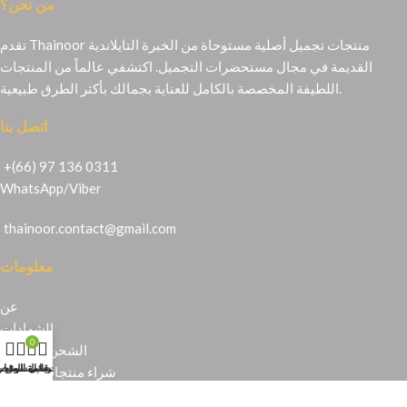
من نحن؟
تقدم Thainoor منتجات تجميل أصلية مستوحاة من الخبرة التايلاندية
القديمة في مجال مستحضرات التجميل. اكتشفي عالماً من المنتجات
اللطيفة المخصصة بالكامل للعناية بجمالك بأكثر الطرق طبيعية.
اتصل بنا
+(66) 97 136 0311
WhatsApp
/
Viber
thainoor.contact@gmail.com
معلومات
عن
الشهادات
0
الشحن والإرجاع
حسابي
عربة التسوق
المتجر
قائمة الرغبا
شراء منتجات تايلندية