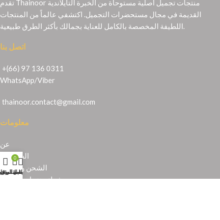
تقدم Thainoor منتجات تجميل أصلية مستوحاة من الخبرة التايلاندية
القديمة في مجال مستحضرات التجميل. اكتشفي عالماً من المنتجات
اللطيفة المخصصة بالكامل للعناية بجمالك بأكثر الطرق طبيعية.
اتصل بنا
+(66) 97 136 0311
WhatsApp
/
Viber
thainoor.contact@gmail.com
معلومات
عن
الشهادات
0
الشحن والإرجاع
حسابي
عربة التسوق
المتجر
قائمة الرغبا
شراء منتجات تايلندية