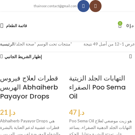
thainoor.contact@gmail.com
0
د.إ
0
قائمة الطعام
عرض 1–12 من أصل 49 نتيجة
منتجات تحت الوسم “صحة الجلد”
الرئيسية
إظهار الشريط الجانبي
التهابات الجلد الزيتية
قطرات لعلاج فيروس
الصفراء Poo Sema
الهربس Abhaiherb
Payayor Drops
Oil
د.إ
47
د.إ
21
Poo Sema Oil هو زيت موضعي لعلاج
Abhaiherb Payayor Drops هي
التهابات الجلد الدهنية الصفراء، يساعد
قطرات عشبية لدعم العناية بالبشرة
على تهدئة البشرة وتقليل الحكة
والشفاه المعرضة لفيروس الهربس،