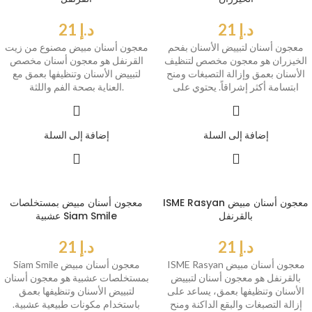
د.إ
21
د.إ
21
معجون أسنان لتبييض الأسنان بفحم
معجون أسنان مبيض مصنوع من زيت
الخيزران هو معجون مخصص لتنظيف
القرنفل هو معجون أسنان مخصص
الأسنان بعمق وإزالة التصبغات ومنح
لتبييض الأسنان وتنظيفها بعمق مع
ابتسامة أكثر إشراقاً. يحتوي على
العناية بصحة الفم واللثة.
إضافة إلى السلة
إضافة إلى السلة
ISME Rasyan معجون أسنان مبيض
معجون أسنان مبيض بمستخلصات
بالقرنفل
عشبية Siam Smile
د.إ
21
د.إ
21
ISME Rasyan معجون أسنان مبيض
Siam Smile معجون أسنان مبيض
بالقرنفل هو معجون أسنان لتبييض
بمستخلصات عشبية هو معجون أسنان
الأسنان وتنظيفها بعمق، يساعد على
لتبييض الأسنان وتنظيفها بعمق
إزالة التصبغات والبقع الداكنة ومنح
باستخدام مكونات طبيعية عشبية.