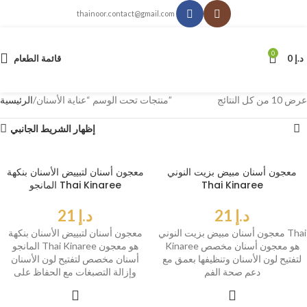
thainoor.contact@gmail.com
0
د.إ
0
قائمة الطعام
عرض ⁦10⁩ من كل النتائج
منتجات تحت الوسم “عناية الأسنان”
الرئيسية
إظهار الشريط الجانبي
معجون أسنان مبيض بزيت النوني
معجون أسنان لتبييض الأسنان بنكهة
Thai Kinaree
المانجو Thai Kinaree
د.إ
21
د.إ
21
معجون أسنان مبيض بزيت النوني Thai
معجون أسنان لتبييض الأسنان بنكهة
Kinaree هو معجون أسنان مخصص
المانجو Thai Kinaree هو معجون
لتفتيح لون الأسنان وتنظيفها بعمق مع
أسنان مخصص لتفتيح لون الأسنان
دعم صحة الفم
وإزالة التصبغات مع الحفاظ على